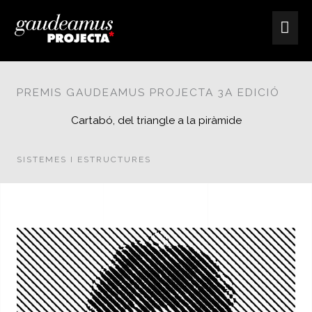
Vés
Me
al
contingut
Prin
PREMIS GAUDEAMUS PROJECTA 3A EDICIÓ
Cartabó, del triangle a la piràmide
SISTEMES I ESTRUCTURES