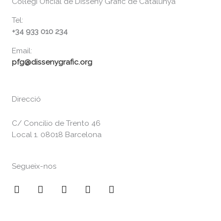
Col·legi Oficial de Disseny Gràfic de Catalunya
Tel:
+34 933 010 234
Email:
pfg@dissenygrafic.org
Direcció
C/ Concilio de Trento 46
Local 1. 08018 Barcelona
Segueix-nos
F
I
T
V
Y
a
n
w
i
o
c
s
i
m
u
e
t
t
e
t