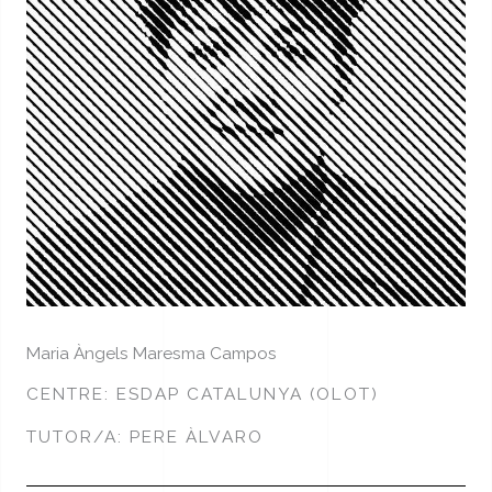
Maria Àngels Maresma Campos
CENTRE: ESDAP CATALUNYA (OLOT)
TUTOR/A: PERE ÀLVARO