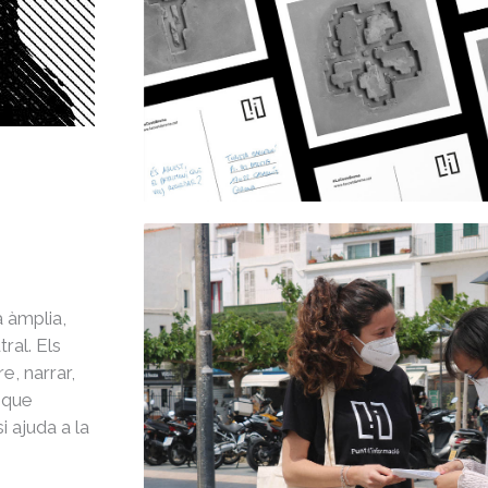
a àmplia,
ral. Els
e, narrar,
 que
i ajuda a la