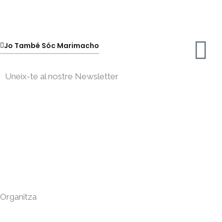
Jo També Sóc Marimacho
Uneix-te al nostre Newsletter
Organitza