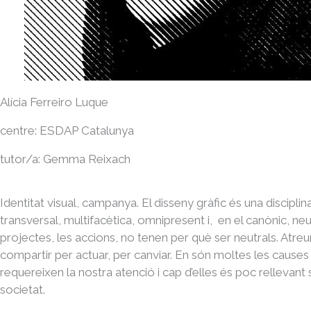
Alícia Ferreiro Luque
centre: ESDAP Catalunya
tutor/a: Gemma Reixach
Identitat visual, campanya. El disseny gràfic és una disciplin
transversal, multifacètica, omnipresent i, en el canònic, neut
projectes, les accions, no tenen per què ser neutrals. Atreur
compartir per actuar, per canviar. En són moltes les causes
requereixen la nostra atenció i cap d’elles és poc rellevant s
societat.