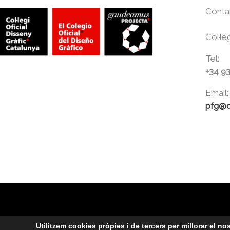
Conta
Col·le
Tel:
+34 9
Email:
pfg@d
Utilitzem cookies pròpies i de tercers per millorar el nost