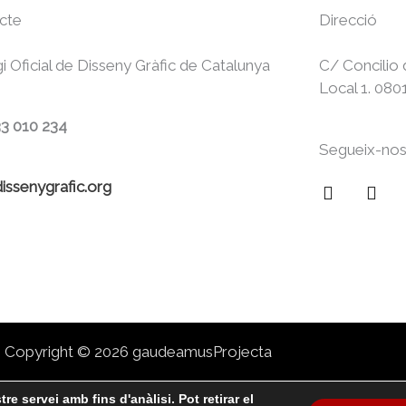
cte
Direcció
gi Oficial de Disseny Gràfic de Catalunya
C/ Concilio 
Local 1. 080
33 010 234
Segueix-no
issenygrafic.org
F
I
a
n
c
s
e
t
b
a
o
g
o
r
k
a
m
Copyright © 2026 gaudeamusProjecta
re servei amb fins d'anàlisi. Pot retirar el