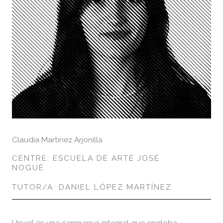
Claudia Martínez Arjonilla
CENTRE: ESCUELA DE ARTE JOSÉ
NOGUÉ
TUTOR/A: DANIEL LÓPEZ MARTÍNEZ
Unveil és una campanya integral que engloba