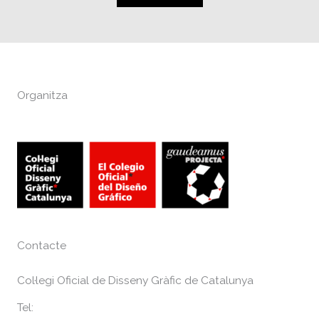
Organitza
Contacte
Col·legi Oficial de Disseny Gràfic de Catalunya
Tel: