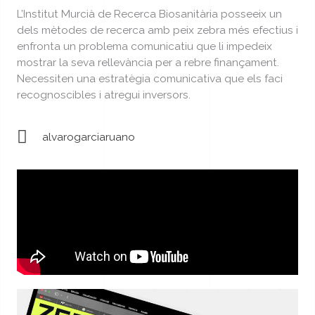
L’Institut Murcià de Recerca Biosanitària posseeix un
dels mètodes de recerca amb peix zebra més efectius i
enfronta un problema comunicatiu que li impedeix
mostrar la seva rellevància per a rebre finançament.
Necessiten una estratègia comunicativa que els faci
recognoscibles i atregui inversors.
alvarogarciaruano