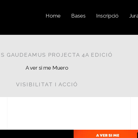
Home
Bases
Inscripció
Jur
S GAUDEAMUS PROJECTA 4A EDICIÓ
A ver si me Muero
VISIBILITAT I ACCIÓ