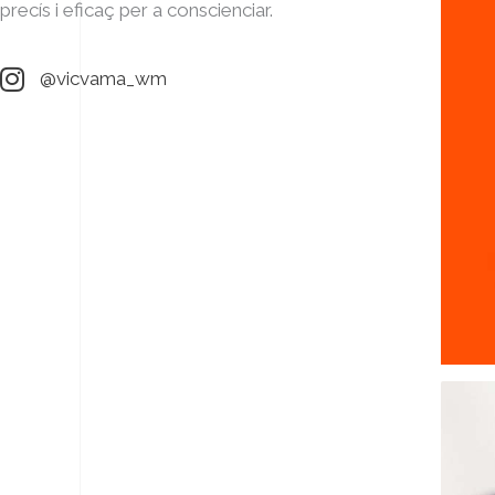
precís i eficaç per a conscienciar.
@vicvama_wm