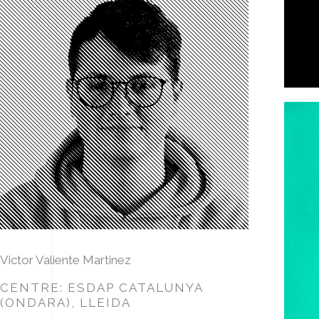
Victor Valiente Martinez
CENTRE: ESDAP CATALUNYA
(ONDARA), LLEIDA