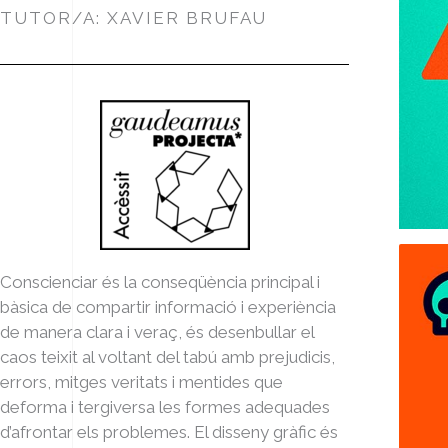
TUTOR/A: XAVIER BRUFAU
Conscienciar és la conseqüència principal i
bàsica de compartir informació i experiència
de manera clara i veraç, és desenbullar el
caos teixit al voltant del tabú amb prejudicis,
errors, mitges veritats i mentides que
deforma i tergiversa les formes adequades
d’afrontar els problemes. El disseny gràfic és