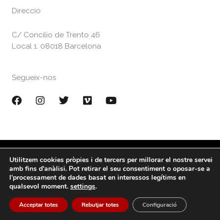
Direcció
C/ Concilio de Trento 46
Local 1. 08018 Barcelona
Segueix-nos
F
I
T
V
Y
a
n
w
i
o
c
s
i
m
u
e
t
t
e
t
b
a
t
o
u
o
g
e
b
o
r
r
e
Utilitzem cookies pròpies i de tercers per millorar el nostre servei
Copyright © 2026 gaudeamusProjecta
k
a
amb fins d'anàlisi. Pot retirar el seu consentiment o oposar-se a
m
l'processament de dades basat en interessos legítims en
qualsevol moment.
settings
.
Acceptar totes
Rebutjar totes
Configuració