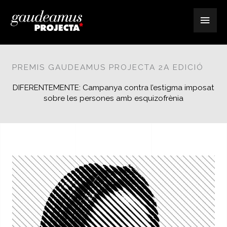
Vés
Men
al
contingut
Princ
PREMIS GAUDEAMUS PROJECTA 2A EDICIÓ
DIFERENTEMENTE: Campanya contra l’estigma imposat
sobre les persones amb esquizofrènia