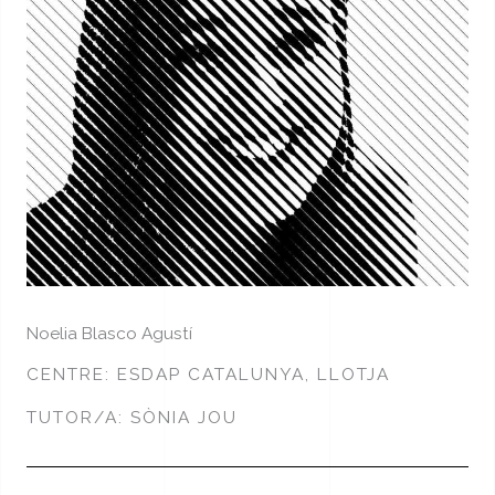
Noelia Blasco Agustí
CENTRE: ESDAP CATALUNYA, LLOTJA
TUTOR/A: SÒNIA JOU