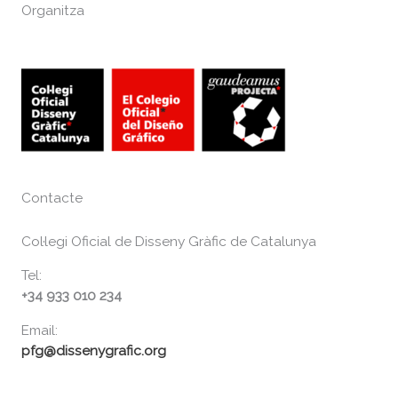
Organitza
Contacte
Col·legi Oficial de Disseny Gràfic de Catalunya
Tel:
+34 933 010 234
Email:
pfg@dissenygrafic.org