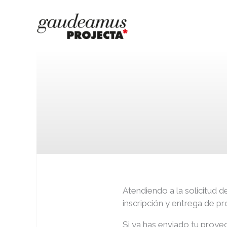
Ir
al
contenido
Atendiendo a la solicitud d
inscripción y entrega de p
Si ya has enviado tu proyec