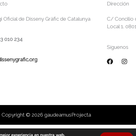
cto
Dirección
gi Oficial de Disseny Gràfic de Catalunya
C/ Concilio 
Local 1. 080
33 010 234
Síguenos
issenygrafic.org
F
I
a
n
c
s
e
t
b
a
o
g
o
r
k
a
m
Copyright © 2026 gaudeamusProjecta
 mejor experiencia en nuestra web.