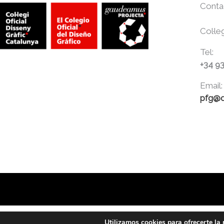
Conta
Col·le
Tel:
+34 9
Email:
pfg@d
Utilizamos cookies para ofrecerte la