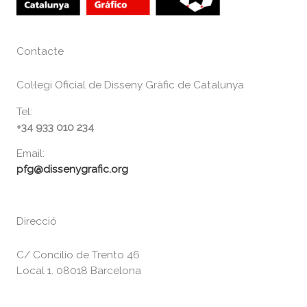
Contacte
Col·legi Oficial de Disseny Gràfic de Catalunya
Tel:
+34 933 010 234
Email:
pfg@dissenygrafic.org
Direcció
C/ Concilio de Trento 46
Local 1. 08018 Barcelona